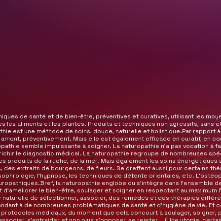
la carence en fer, « Carence en 
fer, carence de vie ». 

Et dernièrement « Une Santé de 
FER » aux éditions IAMNATURO

La passion des huiles 
essentielles et des eaux florales
Editions La Source

Fleurs de Bach et naturopathie 
Editions Dangles Piktos

ues de santé et de bien-être, préventives et curatives, utilisant les moye
es les aliments et les plantes. Produits et techniques non agressifs, sans e
hie est une méthode de soins, douce, naturelle et holistique.Par rapport 
Un guide des oligo-éléments 
jà en amont, préventivement. Mais elle est également efficace en curatif, en
lopathie semble impuissante à soigner. La naturopathie n’a pas vocation à fa
minéraux   Editions La Vera

richir le diagnostic médical. La naturopathie regroupe de nombreuses spéci
 les produits de la ruche, de la mer. Mais également les soins énergétiques
 des extraits de bourgeons, de fleurs. Se greffent aussi pour certains th
Le grand livre des Huiles 
ophrologie, l’hypnose, les techniques de détente orientales, etc. L’ostéo
essentielles pour tous  Editions 
opathiques.Bref, la naturopathie englobe ou s’intègre dans l’ensemble 
t d’améliorer le bien-être, soulager et soigner en respectant au maximum l’
Dangles

 naturelle de sélectionner, associer, des remèdes et des thérapies différe
épondant à de nombreuses problématiques de santé et d’hygiène de vie. Et 
Les Eaux florales pour tous   
es protocoles médicaux, du moment que cela concourt à soulager, soigner, p
ssocier, s’entraider et non plus s’opposer, se rejeter... (Une utopie, cert