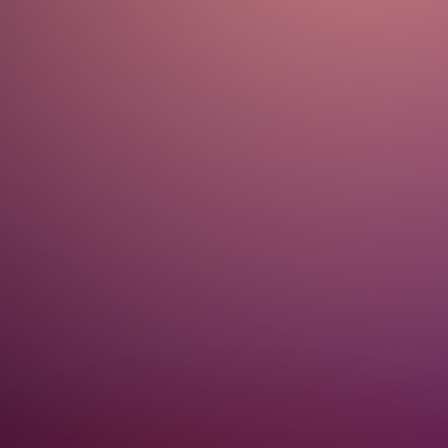
diététique et l’alimentation 
santé, j’ai suivi les cours de la
Doctoresse Suisse Catherine 
Kousmine et une école de 
naturopathie dans ce même pays de
1990 à 1993. Puis, de longues 
formations et surtout pratiques 
de terrain en phytothérapie, 
aromathérapie et psychologie, 
thérapies comportementales. Des 
années d’expérience en conseils e
suivis au plus près des patients.
Puis, ces dernières années, avec 
le site ONATERA.

J’ai également accompagné le 
développement de l’agriculture et
de l’alimentation biologique de 
1990 à 2010.

Je suis l’auteur de nombreux 
ouvrages dont un de référence sur