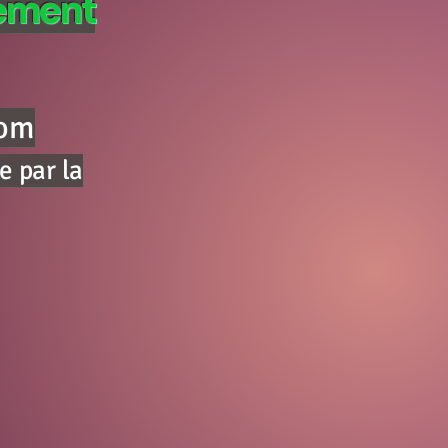
ement
om
e par la
Christophe DREZET

Ma petite bio très résumée :

Passionné à 20 ans par la 