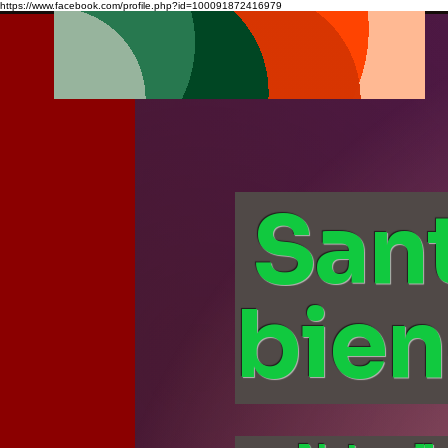
https://www.facebook.com/profile.php?id=100091872416979
San
bien