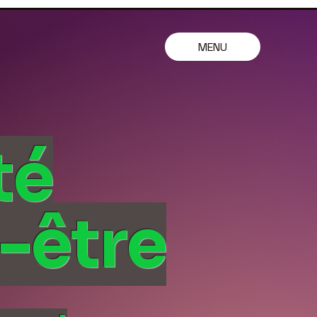
MENU
té
-être