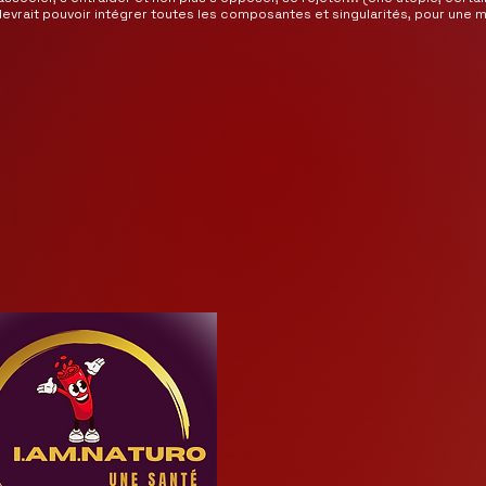
Editions Andrea

, devrait pouvoir intégrer toutes les composantes et singularités, pour une 
Le grand livre de Naturopathie 
pour tous   Editions Andrea

5 livrets  « Les carnets du 
naturopathe »   Editions Andrea

Vers une spiritualité libre et 
universelle    Editions Andrea