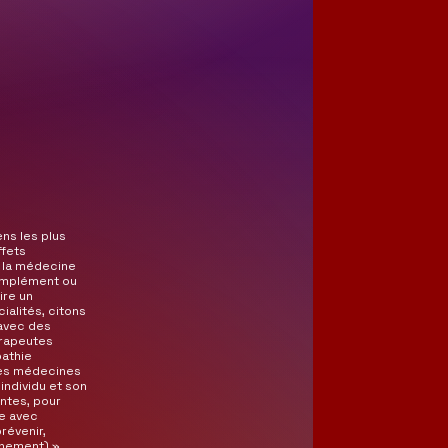
 
ns les plus
ffets
à la médecine
 complément ou
ire un
alités, citons
 avec des
érapeutes
pathie
des médecines
individu et son
ntes, pour
ce avec
révenir,
ainement) »