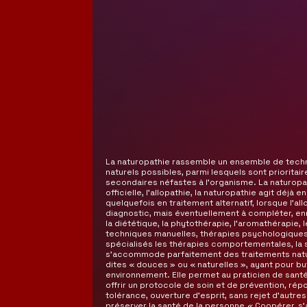
La naturopathie rassemble un ensemble de techniq
naturels possibles, parmi lesquels sont prioritair
secondaires néfastes à l’organisme. La naturopat
officielle, l’allopathie, la naturopathie agit dé
quelquefois en traitement alternatif, lorsque l’al
diagnostic, mais éventuellement à compléter, en
la diététique, la phytothérapie, l’aromathérapie,
techniques manuelles, thérapies psychologiques,
spécialisés les thérapies comportementales, la s
s’accommode parfaitement des traitements natur
dites « douces » ou « naturelles », ayant pour bu
environnement. Elle permet au praticien de santé
offrir un protocole de soin et de prévention, r
tolérance, ouverture d’esprit, sans rejet d’autr
préserver la santé de la personne.« Coopérer, s’a